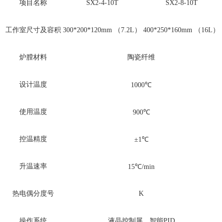
项目名称
SX2-4-10T
SX2-8-10T
工作室尺寸及容积
300*200*120mm （7.2L）
400*250*160mm （16L）
炉膛材料
陶瓷纤维
设计温度
1000℃
使用温度
900℃
控温精度
±1℃
升温速率
15℃/min
热电偶分度号
K
操作系统
液晶控制屏，智能PID