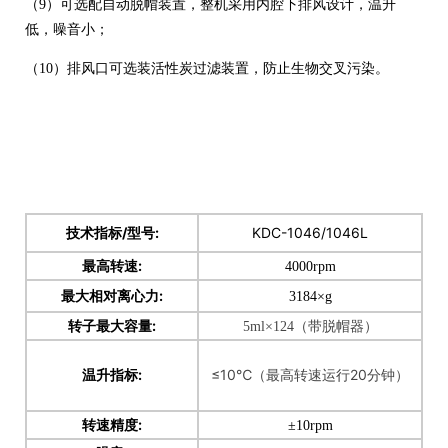
（9）可选配自动脱帽装置，整机采用内腔下排风设计，温升
低，噪音小；
（10）排风口可选装活性炭过滤装置，防止生物交叉污染。
技术指标
技术指标/型号:
KDC-1046/1046L
最高转速:
4000rpm
最大相对离心力:
3184×g
转子最大容量:
5ml×124（带脱帽器）
温升指标:
≤10℃（最高转速运行20分钟）
转速精度:
±10rpm