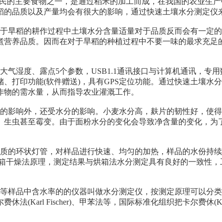
人民的主要食物之一，是通过稻米的加工而成，在我国的农业生
稻的品质以及产量均会有很大的影响，通过快速土壤水分测定仪
于旱稻的耕作过程中土壤水分含量适量对于品质反而会有一定的
煮营养品质。因而在对于旱稻的种植过程中不要一味的最求充足
气湿度、露点5个参数，USB1.1通讯接口与计算机通讯，专
、打印功能(软件赠送)，具有GPS定位功能。通过快速土壤水
作物的需水量，从而指导农业灌溉工作。
的影响外，还受水分的影响。小麦水分高，麸片的韧性好，使得
、生虫甚至霉变。由于面粉水分的变化会导致净含量的变化，为
质的环状灯管，对样品进行快速、均匀的加热，样品的水份持续
烘箱干燥法原理，测定结果与烘箱法水分测定具有良好的一致性，
等样品中含水率的的仪器叫做水分测定仪，按测定原理可以分类
arl Fischer)、甲苯法等，国际标准化组织把卡尔费休(Ka