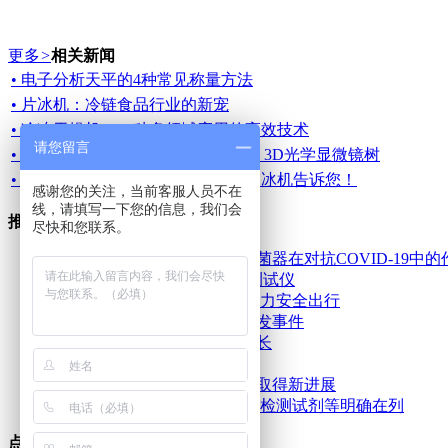
更多
>
相关新闻
• 电子分析天平的4种常见称量方法
• 片冰机：冷链食品行业的新宠
• 冷冻干燥机：一种多领域应用的高效技术
请您留言
• 创新引领未来，奥林巴斯OLS5100 3D光学显微镜树
• 片冰机为什么要加盐，兄弟仪器制冰机告诉您！
感谢您的关注，当前客服人员不在
线，请填写一下您的信息，我们会
推荐新闻资讯
尽快和您联系。
智能型压力蒸汽内循环消毒灭菌器在对抗COVID-19中的
XD-L8013口罩细菌过滤效率测试仪
激光检测铲除地铁隧道隐患 助力安全出行
应急监测仪器及时应对环境突发事件
水分测定仪助力农作物健康成长
《质谱分析方法通则》发布
光谱法促进海洋塑料垃圾监测取得新进展
科技部再次征集抗疫技术成果,检测试剂等明确在列
点击排行