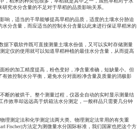
产中，稻米的种类也很多，旱稻就是其中之一，虽然旱稻对于水
来研究水分含量的不足对于旱稻的品质影响关系。
影响，适当的干旱能够提高旱稻的品质，适度的土壤水分胁迫
的水分含量，而应适当的控制水分含量以此来进行保证旱稻米的
用数据下载软件既可直接测量土壤水份值，又可以实时存储测量
分测定仪的使用就可以知道旱稻种植的最佳水分含量，从而提高
面粉的加工精度提高，粉色变好，净含量准确，短缺量小。但
了有效控制水分平衡，避免水分对面粉净含量及质量的消极影
不断的被烘干。整个测量过程，仪器全自动的实时显示测量结
工作效率却远远高于烘箱法水分测定，一般样品只需要几分钟
物理测定法和化学测定法两大类。物理测定法常用的有失重
rl Fischer)方法定为测微量水分国际标准，我们国家也把这个方