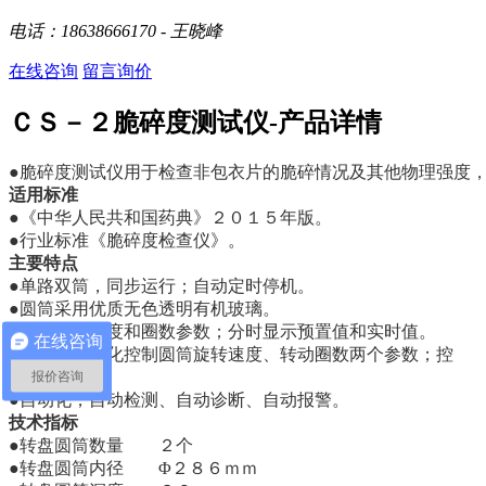
电话：18638666170 - 王晓峰
在线咨询
留言询价
ＣＳ－２脆碎度测试仪-产品详情
●脆碎度测试仪用于检查非包衣片的脆碎情况及其他物理强度
适用标准
●《中华人民共和国药典》２０１５年版。
●行业标准《脆碎度检查仪》。
主要特点
●单路双筒，同步运行；自动定时停机。
●圆筒采用优质无色透明有机玻璃。
●自动预置速度和圈数参数；分时显示预置值和实时值。
在线咨询
●全自动智能化控制圆筒旋转速度、转动圈数两个参数；控
制精度高。
报价咨询
●自动化，自动检测、自动诊断、自动报警。
技术指标
●转盘圆筒数量 ２个
●转盘圆筒内径 Φ２８６ｍｍ