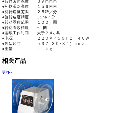
●转盘圆筒深度 ３９ｍｍｍ
●药物滑落高度 １５６ＭＭ
●旋转速度范围 ２５转／分
●旋转速度精度 ±１转／分
●转动圈数范围 １００）圈
●转动圈数精度 ±１圈
●连续工作时间 大于２４小时
●电源 ２２０Ｖ／５０Ｈｚ／４０Ｗ
●外型尺寸 （３７×３０×３４）ｃｍ
３
●重量 １１ｋｇ
相关产品
更多»