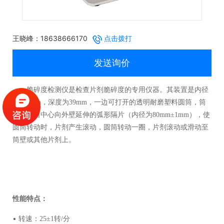
王晓峰：18638666170
点击拨打
发送询价
脆碎度检测仪是检查片剂脆碎度的专用仪器。其装置是内径
为
286mm，深度为
39mm，一边可打开的透明耐磨塑料圆筒，筒
内有一自中心向外壁延伸的弧形隔片（内径为
80mm
±
1mm），使
圆筒转动时，片剂产生滚动，圆筒转动一圈，片剂滚动或滑动至
筒壁或其他片剂上。
性能特点：
•
转速：
25
±
1转
/分